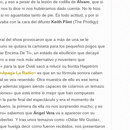
, y eso a pesar de la lesión de rodilla de
Álvaro
, que si
i
nos lo dice ni nos hubiéramos dado cuenta. No le hizo
 si no aguantaba tanto de pie. Es todo actitud, y por si
vaba con la cara del difunto
Keith Flint
(The Prodigy)
entral del show provocaron que a más de una se le
uno se quitara la camiseta para los pequeños pogos que
ar Encima De Ti», un estado de ebullición que decayó
uro a ese rock más alternativo y noventero que
 para la que Ovidi sacó a relucir su bonita Hagström
«Apaga La Radio»
es que en su fórmula sonora caben
inal se vea resentido. Otra muestra de ello es ese tema
 y además siguen siendo capaces de colarnos un temazo
isiones» que está entre lo mejor que han compuesto
la parte final del espectáculo y era el momento de
ueno, la primera de ella no nos sorprendió mucho, y es
jero» sabemos que
Ángel Vera
va a aparecer con su
 Soberbio. Y tras unos temazos como «Odiar Me Gusta»,
ue huelga decir como fueron recibidos, nos presentaron