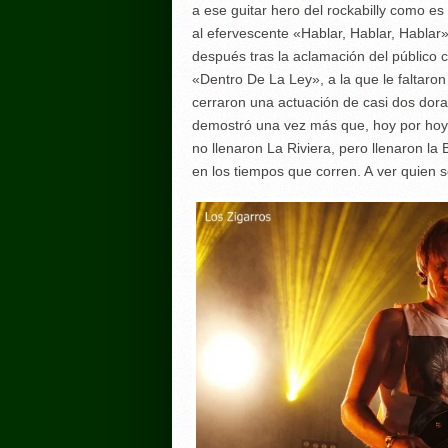
a ese guitar hero del rockabilly como es
al efervescente «Hablar, Hablar, Hablar
después tras la aclamación del público
«Dentro De La Ley», a la que le faltaron
cerraron una actuación de casi dos dor
demostró una vez más que, hoy por hoy, 
no llenaron La Riviera, pero llenaron la
en los tiempos que corren. A ver quien s