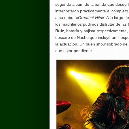
segundo álbum de la banda que desde la 
interpretaron prácticamente al completo
a su debut
«Greatest Hits»
. A lo largo 
los madrileños pudimos disfrutar de las 
Ruiz
, batería y bajista respectivamente,
descaro de Nacho que incluyó un ines
la actuación. Un buen show sobrado de 
que estar pendiente.