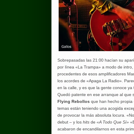
Sobrepasadas las 21:00 hacían su apari
por línea «La Trampa» a modo de intro, 
procedentes de esos amplificadores Ma
los acordes de «Apaga La Radio». Pare
en la calle, y es que la gente conoce ya
Quedó patente en ese arranque al que 
Flying Rebollos
que han hecho propia c
temas están teniendo una acogida excepc
de provocar la más absoluta locura. «N
debut – y los
hits
de
«A Todo Que Sí»
«
acabaron de encandilarnos en esta prim