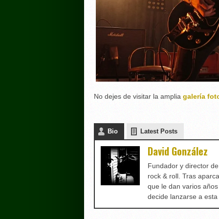
No dejes de visitar la amplia
galería fot
Bio
Latest Posts
David González
Fundador y director d
rock & roll. Tras aparc
que le dan varios años
decide lanzarse a est