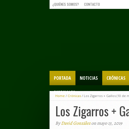
¿QUIÉNES SOMOS?
CONTACTO
PORTADA
NOTICIAS
CRÓNICAS
ESPECIALES
Home
/
Crónicas
/
Los Zigarros + Gallos (10 de 
Los Zigarros + G
By
David González
on mayo 13, 2019