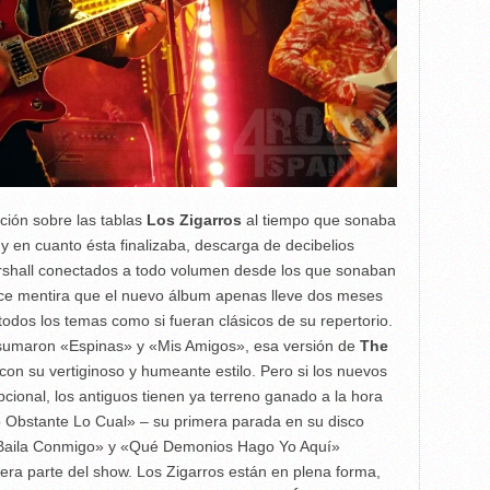
ción sobre las tablas
Los Zigarros
al tiempo que sonaba
y en cuanto ésta finalizaba, descarga de decibelios
rshall conectados a todo volumen desde los que sonaban
ce mentira que el nuevo álbum apenas lleve dos meses
 todos los temas como si fueran clásicos de su repertorio.
sumaron «Espinas» y «Mis Amigos», esa versión de
The
on su vertiginoso y humeante estilo. Pero si los nuevos
ional, los antiguos tienen ya terreno ganado a la hora
o Obstante Lo Cual» – su primera parada en su disco
Baila Conmigo» y «Qué Demonios Hago Yo Aquí»
era parte del show. Los Zigarros están en plena forma,