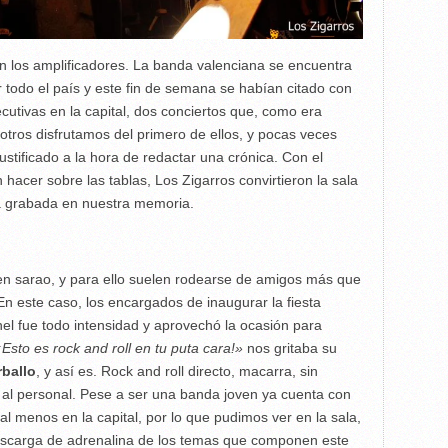
n los amplificadores. La banda valenciana se encuentra
todo el país y este fin de semana se habían citado con
cutivas en la capital, dos conciertos que, como era
otros disfrutamos del primero de ellos, y pocas veces
ustificado a la hora de redactar una crónica. Con el
 hacer sobre las tablas, Los Zigarros convirtieron la sala
á grabada en nuestra memoria.
n sarao, y para ello suelen rodearse de amigos más que
n este caso, los encargados de inaugurar la fiesta
hel fue todo intensidad y aprovechó la ocasión para
¡Esto es rock and roll en tu puta cara!»
nos gritaba su
ballo
, y así es. Rock and roll directo, macarra, sin
r al personal. Pese a ser una banda joven ya cuenta con
l menos en la capital, por lo que pudimos ver en la sala,
escarga de adrenalina de los temas que componen este