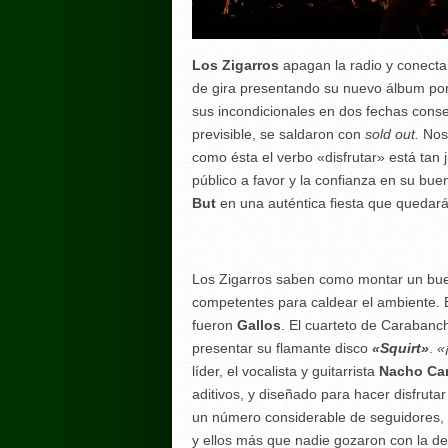
Los Zigarros
apagan la radio y conecta
de gira presentando su nuevo álbum por 
sus incondicionales en dos fechas conse
previsible, se saldaron con
sold out.
Nos
como ésta el verbo «disfrutar» está tan j
público a favor y la confianza en su buen
But
en una auténtica fiesta que quedar
Los Zigarros saben como montar un bue
competentes para caldear el ambiente. E
fueron
Gallos
. El cuarteto de Carabanc
presentar su flamante disco
«Squirt»
.
«
líder, el vocalista y guitarrista
Nacho Car
aditivos, y diseñado para hacer disfruta
un número considerable de seguidores, a
y ellos más que nadie gozaron con la d