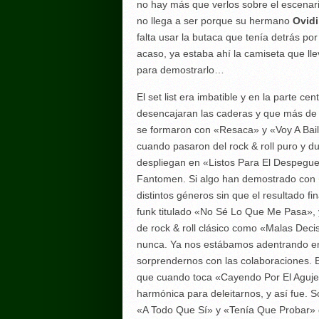
no hay más que verlos sobre el escenario
no llega a ser porque su hermano
Ovid
falta usar la butaca que tenía detrás por
acaso, ya estaba ahí la camiseta que lle
para demostrarlo…
El set list era imbatible y en la parte c
desencajaran las caderas y que más de 
se formaron con «Resaca» y «Voy A Bail
cuando pasaron del rock & roll puro y d
despliegan en «Listos Para El Despegue»
Fantomen. Si algo han demostrado con
distintos géneros sin que el resultado f
funk titulado «No Sé Lo Que Me Pasa»,
de rock & roll clásico como «Malas Dec
nunca. Ya nos estábamos adentrando en 
sorprendernos con las colaboraciones. B
que cuando toca «Cayendo Por El Agu
harmónica para deleitarnos, y así fue.
«A Todo Que Sí» y «Tenía Que Probar» q