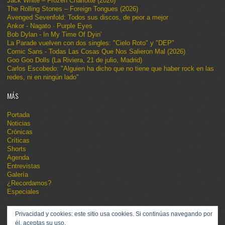
Jack White – Frozen Charlotte (2026)
The Rolling Stones – Foreign Tongues (2026)
Avenged Sevenfold: Todos sus discos, de peor a mejor
Ankor - Nagato · Purple Eyes
Bob Dylan - In My Time Of Dyin'
La Parade vuelven con dos singles: "Cielo Roto" y "DEP"
Comic Sans - Todas Las Cosas Que Nos Salieron Mal (2026)
Goo Goo Dolls (La Riviera, 21 de julio, Madrid)
Carlos Escobedo: "Alguien ha dicho que no tiene que haber rock en las
redes, ni en ningún lado"
MÁS
Portada
Noticias
Crónicas
Críticas
Shorts
Agenda
Entrevistas
Galería
¿Recordamos?
Especiales
Privacidad y cookies: este sitio usa cookies. Si continúas navegando por
él, aceptas su uso.