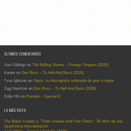
ÚLTIMOS COMENTARIOS
Xavi Gàllego
en
The Rolling Stones – Foreign Tongues (2026)
Karam
en
Des Rocs – To Hell And Back (2026)
Txus Iglesias
en
Oasis: su discografía ordenada de peor a mejor
Zigg Havlíček
en
Des Rocs – To Hell And Back (2026)
Eddy HG
en
Placebo – Special K
LO MÁS VISTO
The Black Crowes y "Three Snakes And One Charm": 30 años de una
injustísima infravaloración