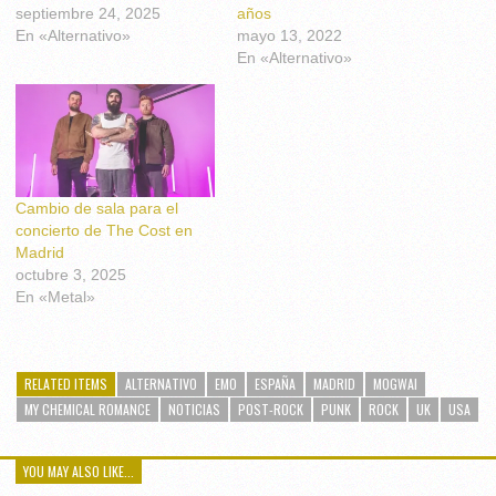
septiembre 24, 2025
años
En «Alternativo»
mayo 13, 2022
En «Alternativo»
Cambio de sala para el
concierto de The Cost en
Madrid
octubre 3, 2025
En «Metal»
RELATED ITEMS
ALTERNATIVO
EMO
ESPAÑA
MADRID
MOGWAI
MY CHEMICAL ROMANCE
NOTICIAS
POST-ROCK
PUNK
ROCK
UK
USA
YOU MAY ALSO LIKE...