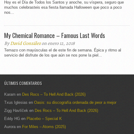
Hoy es el Día de Todos los Santos y anoche, su víspera, seguro que
muchos celebrasteis esa fiesta llamada Halloween que poco a poco
nos...
My Chemical Romance – Famous Last Words
By
David González
on enero 12, 2018
Temazo con mayúsculas el de este fin de semana. Épica y ritmo al
servicio del disfrute de los que aún se nos pone la piel...
ÚLTIMOS COMENTARIOS
Karam
en
Des Rocs – To Hell And Back (2026)
Txus Iglesias
en
Oasis: su discografía ordenada de peor a mejor
Zigg Havlíček
en
Des Rocs – To Hell And Back (2026)
Eddy HG
en
Placebo – Special K
Aurora
en
For Miles – Atoms (2025)