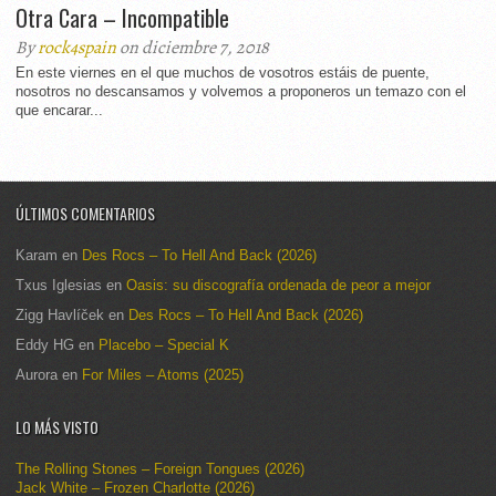
Otra Cara – Incompatible
By
rock4spain
on diciembre 7, 2018
En este viernes en el que muchos de vosotros estáis de puente,
nosotros no descansamos y volvemos a proponeros un temazo con el
que encarar...
ÚLTIMOS COMENTARIOS
Karam
en
Des Rocs – To Hell And Back (2026)
Txus Iglesias
en
Oasis: su discografía ordenada de peor a mejor
Zigg Havlíček
en
Des Rocs – To Hell And Back (2026)
Eddy HG
en
Placebo – Special K
Aurora
en
For Miles – Atoms (2025)
LO MÁS VISTO
The Rolling Stones – Foreign Tongues (2026)
Jack White – Frozen Charlotte (2026)