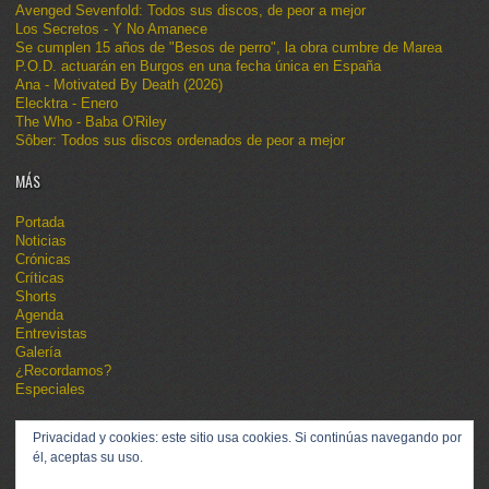
Avenged Sevenfold: Todos sus discos, de peor a mejor
Los Secretos - Y No Amanece
Se cumplen 15 años de "Besos de perro", la obra cumbre de Marea
P.O.D. actuarán en Burgos en una fecha única en España
Ana - Motivated By Death (2026)
Elecktra - Enero
The Who - Baba O'Riley
Sôber: Todos sus discos ordenados de peor a mejor
MÁS
Portada
Noticias
Crónicas
Críticas
Shorts
Agenda
Entrevistas
Galería
¿Recordamos?
Especiales
Privacidad y cookies: este sitio usa cookies. Si continúas navegando por
él, aceptas su uso.