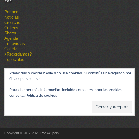
MÁS
Portada
Noticias
Crónicas
Críticas
Shorts
Agenda
Entrevistas
Galería
¿Recordamos?
Especiales
Privacidad y cookies: este sitio usa cookies. Si continúas navegando por
él, aceptas su uso.
Para obtener más información, incluido cómo gestionar las cookies,
consulta:
Política de cookies
Copyright © 2017-2026 Rock4Spain