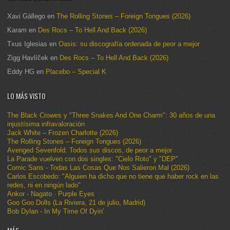
Xavi Gàllego
en
The Rolling Stones – Foreign Tongues (2026)
Karam
en
Des Rocs – To Hell And Back (2026)
Txus Iglesias
en
Oasis: su discografía ordenada de peor a mejor
Zigg Havlíček
en
Des Rocs – To Hell And Back (2026)
Eddy HG
en
Placebo – Special K
LO MÁS VISTO
The Black Crowes y "Three Snakes And One Charm": 30 años de una
injustísima infravaloración
Jack White – Frozen Charlotte (2026)
The Rolling Stones – Foreign Tongues (2026)
Avenged Sevenfold: Todos sus discos, de peor a mejor
La Parade vuelven con dos singles: "Cielo Roto" y "DEP"
Comic Sans - Todas Las Cosas Que Nos Salieron Mal (2026)
Carlos Escobedo: "Alguien ha dicho que no tiene que haber rock en las
redes, ni en ningún lado"
Ankor - Nagato · Purple Eyes
Goo Goo Dolls (La Riviera, 21 de julio, Madrid)
Bob Dylan - In My Time Of Dyin'