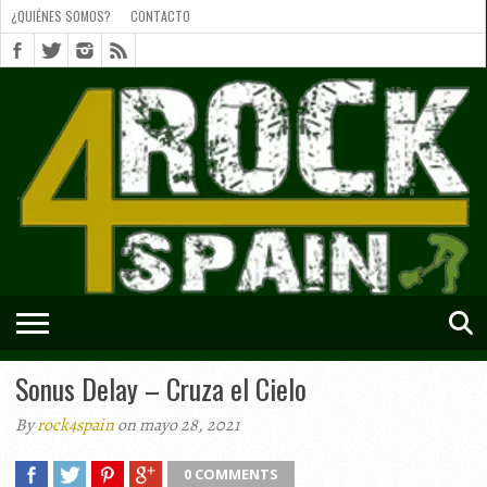
¿QUIÉNES SOMOS?
CONTACTO
¿QUIÉNES
SOMOS?
CONTACTO
SHORTS
Sonus Delay – Cruza el Cielo
By
rock4spain
on mayo 28, 2021
0 COMMENTS