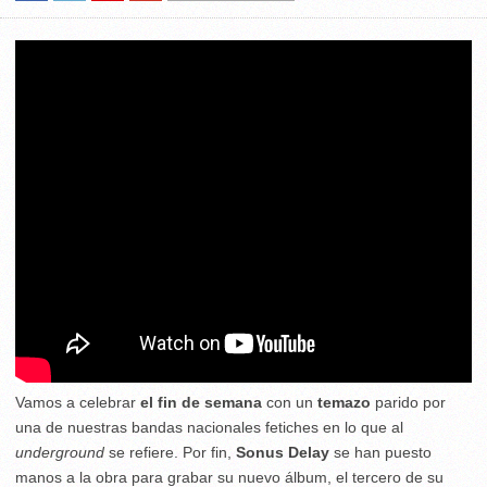
Vamos a celebrar
el fin de semana
con un
temazo
parido por
una de nuestras bandas nacionales fetiches en lo que al
underground
se refiere. Por fin,
Sonus Delay
se han puesto
manos a la obra para grabar su nuevo álbum, el tercero de su