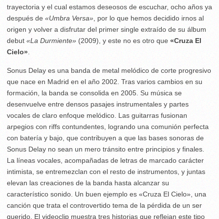
trayectoria y el cual estamos deseosos de escuchar, ocho años ya
después de
«Umbra Versa»
, por lo que hemos decidido irnos al
origen y volver a disfrutar del primer single extraído de su álbum
debut
«La Durmiente»
(2009), y este no es otro que
«Cruza El
Cielo»
.
Sonus Delay es una banda de metal melódico de corte progresivo
que nace en Madrid en el año 2002. Tras varios cambios en su
formación, la banda se consolida en 2005. Su música se
desenvuelve entre densos pasajes instrumentales y partes
vocales de claro enfoque melódico. Las guitarras fusionan
arpegios con riffs contundentes, logrando una comunión perfecta
con batería y bajo, que contribuyen a que las bases sonoras de
Sonus Delay no sean un mero tránsito entre principios y finales.
La líneas vocales, acompañadas de letras de marcado carácter
intimista, se entremezclan con el resto de instrumentos, y juntas
elevan las creaciones de la banda hasta alcanzar su
característico sonido. Un buen ejemplo es «Cruza El Cielo», una
canción que trata el controvertido tema de la pérdida de un ser
querido. El videoclip muestra tres historias que reflejan este tipo