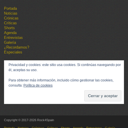
Portada
Noticias
Crónicas
Críticas
Shorts
Agenda
Entrevistas
Galería
¿Recordamos?
Especiales
Privacidad y cookies: este sitio usa cookies. Si continúas navegando por
él, aceptas su uso.
Para obtener más información, incluido cómo gestionar las cookies,
consulta:
Política de cookies
Copyright © 2017-2026 Rock4Spain