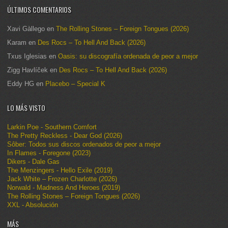
ÚLTIMOS COMENTARIOS
Xavi Gàllego
en
The Rolling Stones – Foreign Tongues (2026)
Karam
en
Des Rocs – To Hell And Back (2026)
Txus Iglesias
en
Oasis: su discografía ordenada de peor a mejor
Zigg Havlíček
en
Des Rocs – To Hell And Back (2026)
Eddy HG
en
Placebo – Special K
LO MÁS VISTO
Larkin Poe - Southern Comfort
The Pretty Reckless - Dear God (2026)
Sôber: Todos sus discos ordenados de peor a mejor
In Flames - Foregone (2023)
Dikers - Dale Gas
The Menzingers - Hello Exile (2019)
Jack White – Frozen Charlotte (2026)
Norwald - Madness And Heroes (2019)
The Rolling Stones – Foreign Tongues (2026)
XXL - Absolución
MÁS