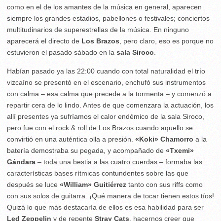
como en el de los amantes de la música en general, aparecen
siempre los grandes estadios, pabellones o festivales; conciertos
multitudinarios de superestrellas de la música. En ninguno
aparecerá el directo de
Los Brazos
, pero claro, eso es porque no
estuvieron el pasado sábado en la
sala Siroco
.
Habían pasado ya las 22:00 cuando con total naturalidad el trío
vizcaíno se presentó en el escenario, enchufó sus instrumentos
con calma – esa calma que precede a la tormenta – y comenzó a
repartir cera de lo lindo. Antes de que comenzara la actuación, los
allí presentes ya sufríamos el calor endémico de la sala Siroco,
pero fue con el rock & roll de Los Brazos cuando aquello se
convirtió en una auténtica olla a presión.
«Koki» Chamorro
a la
batería demostraba su pegada, y acompañado de
«Txemi»
Gándara
– toda una bestia a las cuatro cuerdas – formaba las
características bases rítmicas contundentes sobre las que
después se luce
«William» Guitiérrez
tanto con sus riffs como
con sus solos de guitarra. ¡Qué manera de tocar tienen estos tíos!
Quizá lo que más destacaría de ellos es esa habilidad para ser
Led Zeppelin
y de repente
Stray Cats
, hacernos creer que