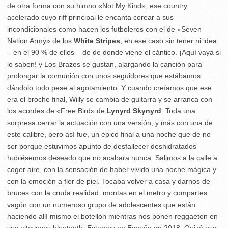
de otra forma con su himno «Not My Kind», ese country
acelerado cuyo riff principal le encanta corear a sus
incondicionales como hacen los futboleros con el de «Seven
Nation Army» de los
White Stripes
, en ese caso sin tener ni idea
– en el 90 % de ellos – de de donde viene el cántico. ¡Aquí vaya si
lo saben! y Los Brazos se gustan, alargando la canción para
prolongar la comunión con unos seguidores que estábamos
dándolo todo pese al agotamiento. Y cuando creíamos que ese
era el broche final, Willy se cambia de guitarra y se arranca con
los acordes de «Free Bird» de
Lynyrd Skynyrd
. Toda una
sorpresa cerrar la actuación con una versión, y más con una de
este calibre, pero así fue, un épico final a una noche que de no
ser porque estuvimos apunto de desfallecer deshidratados
hubiésemos deseado que no acabara nunca. Salimos a la calle a
coger aire, con la sensación de haber vivido una noche mágica y
con la emoción a flor de piel. Tocaba volver a casa y darnos de
bruces con la cruda realidad: montas en el metro y compartes
vagón con un numeroso grupo de adolescentes que están
haciendo allí mismo el botellón mientras nos ponen reggaeton en
sus altavoces bluetooth. Estamos en España en 2018. Quizá esa