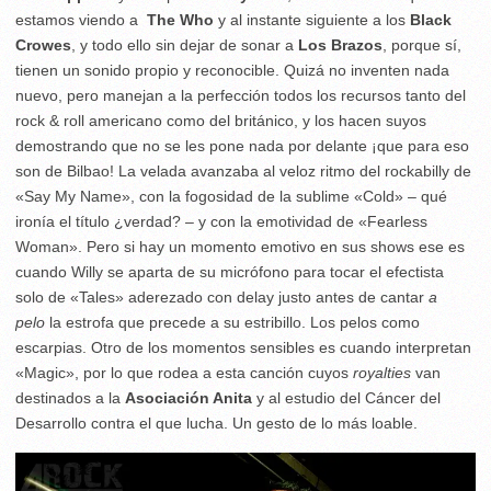
estamos viendo a
The Who
y al instante siguiente a los
Black
Crowes
, y todo ello sin dejar de sonar a
Los Brazos
, porque sí,
tienen un sonido propio y reconocible. Quizá no inventen nada
nuevo, pero manejan a la perfección todos los recursos tanto del
rock & roll americano como del británico, y los hacen suyos
demostrando que no se les pone nada por delante ¡que para eso
son de Bilbao! La velada avanzaba al veloz ritmo del rockabilly de
«Say My Name», con la fogosidad de la sublime «Cold» – qué
ironía el título ¿verdad? – y con la emotividad de «Fearless
Woman». Pero si hay un momento emotivo en sus shows ese es
cuando Willy se aparta de su micrófono para tocar el efectista
solo de «Tales» aderezado con delay justo antes de cantar
a
pelo
la estrofa que precede a su estribillo. Los pelos como
escarpias. Otro de los momentos sensibles es cuando interpretan
«Magic», por lo que rodea a esta canción cuyos
royalties
van
destinados a la
Asociación Anita
y al estudio del Cáncer del
Desarrollo contra el que lucha. Un gesto de lo más loable.