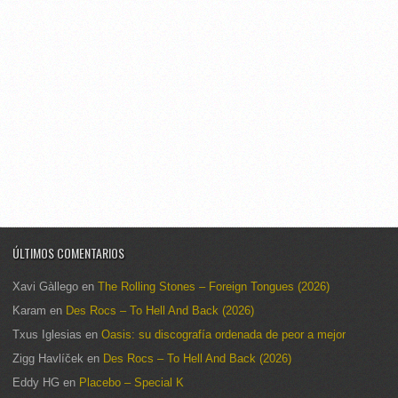
ÚLTIMOS COMENTARIOS
Xavi Gàllego
en
The Rolling Stones – Foreign Tongues (2026)
Karam
en
Des Rocs – To Hell And Back (2026)
Txus Iglesias
en
Oasis: su discografía ordenada de peor a mejor
Zigg Havlíček
en
Des Rocs – To Hell And Back (2026)
Eddy HG
en
Placebo – Special K