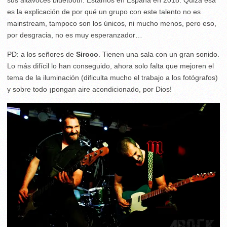
es la explicación de por qué un grupo con este talento no es
mainstream, tampoco son los únicos, ni mucho menos, pero eso,
por desgracia, no es muy esperanzador…
PD: a los señores de
Siroco
. Tienen una sala con un gran sonido.
Lo más difícil lo han conseguido, ahora solo falta que mejoren el
tema de la iluminación (dificulta mucho el trabajo a los fotógrafos)
y sobre todo ¡pongan aire acondicionado, por Dios!