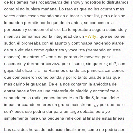
de los temas más
rocanroleros
del show y nosotros lo disfrutamos
como si no hubiera mañana. Lo raro es que no les ocurran más
veces estas cosas cuando salen a tocar sin set list, pero ellos se
lo pueden permitir por lo que decía antes, se conocen a la
perfección y conocen el oficio. La temperatura seguía subiendo y
mientras temíamos por la integridad de un
«Willy»
que se iba en
sudor, él bromeaba con el asunto y continuaba haciendo alarde
de sus virtudes como guitarrista y vocalista (tremendo en este
aspecto), mientras «Txemi» no paraba de moverse por el
escenario y derramar cerveza por el suelo, sin querer ¿eh?, son
gajes del oficio… «The Rain» es una de las primeras canciones
que compusieron como banda y por lo tanto una de a las que
más cariño le guardan. De ella nos contaron la anécdota de
entrar hace años en una cafetería de Madrid y encontrársela
sonando en la radio, concretamente en Radio 3, lo cual debe
impactar cuando no eres un grupo mainstream ¿y por qué no lo
son? pues eso podría dar para un largo debate, pero yo
simplemente haré una pequeña reflexión al final de estas líneas.
Las casi dos horas de actuación finalizaron, como no podría ser