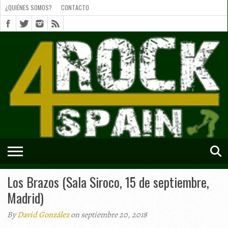
¿QUIÉNES SOMOS?
CONTACTO
¿QUIÉNES
SOMOS?
CONTACTO
SHORTS
Los Brazos (Sala Siroco, 15 de septiembre,
Madrid)
By
David González
on septiembre 20, 2018