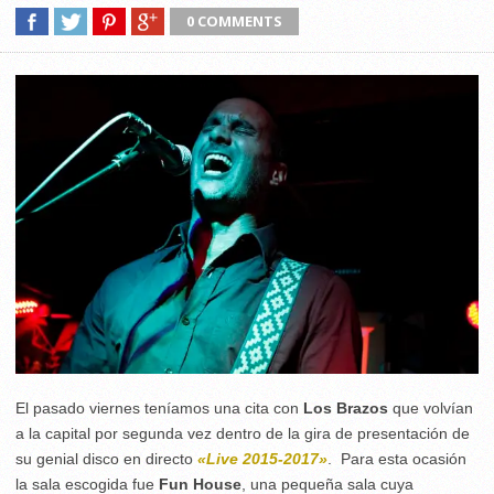
0 COMMENTS
El pasado viernes teníamos una cita con
Los Brazos
que volvían
a la capital por segunda vez dentro de la gira de presentación de
su genial disco en directo
«Live 2015-2017»
. Para esta ocasión
la sala escogida fue
Fun House
, una pequeña sala cuya