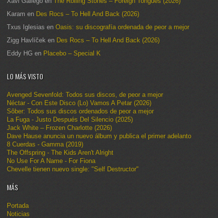
Xavi Gàllego
en
The Rolling Stones – Foreign Tongues (2026)
Karam
en
Des Rocs – To Hell And Back (2026)
Txus Iglesias
en
Oasis: su discografía ordenada de peor a mejor
Zigg Havlíček
en
Des Rocs – To Hell And Back (2026)
Eddy HG
en
Placebo – Special K
LO MÁS VISTO
Avenged Sevenfold: Todos sus discos, de peor a mejor
Néctar - Con Este Disco (Lo) Vamos A Petar (2026)
Sôber: Todos sus discos ordenados de peor a mejor
La Fuga - Justo Después Del Silencio (2025)
Jack White – Frozen Charlotte (2026)
Dave Hause anuncia un nuevo álbum y publica el primer adelanto
8 Cuerdas - Gamma (2019)
The Offspring - The Kids Aren't Alright
No Use For A Name - For Fiona
Chevelle tienen nuevo single: "Self Destructor"
MÁS
Portada
Noticias