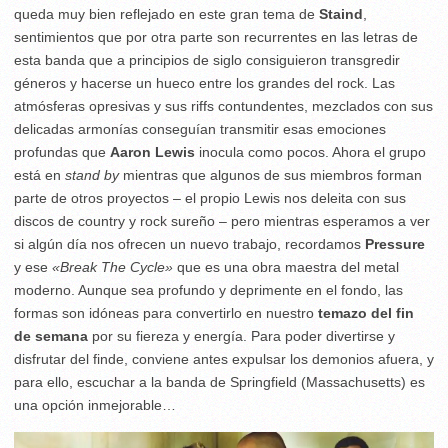
queda muy bien reflejado en este gran tema de
Staind
,
sentimientos que por otra parte son recurrentes en las letras de
esta banda que a principios de siglo consiguieron transgredir
géneros y hacerse un hueco entre los grandes del rock. Las
atmósferas opresivas y sus riffs contundentes, mezclados con sus
delicadas armonías conseguían transmitir esas emociones
profundas que
Aaron Lewis
inocula como pocos. Ahora el grupo
está en
stand by
mientras que algunos de sus miembros forman
parte de otros proyectos – el propio Lewis nos deleita con sus
discos de country y rock sureño – pero mientras esperamos a ver
si algún día nos ofrecen un nuevo trabajo, recordamos
Pressure
y ese
«Break The Cycle»
que es una obra maestra del metal
moderno. Aunque sea profundo y deprimente en el fondo, las
formas son idóneas para convertirlo en nuestro
temazo del fin
de semana
por su fiereza y energía. Para poder divertirse y
disfrutar del finde, conviene antes expulsar los demonios afuera, y
para ello, escuchar a la banda de Springfield (Massachusetts) es
una opción inmejorable…