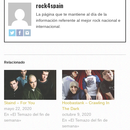
rock4spain
La página que te mantiene al día de la
información referente al mejor rock nacional e
internacional.
Relacionado
Staind – For You
Hoobastank – Crawling In
mayo 22, 2020
The Dark
En «El Temazo del fin de
octubre 9, 2020
semana»
En «El Temazo del fin de
semana»