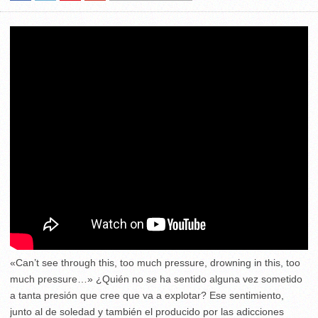
«Can’t see through this, too much pressure, drowning in this, too
much pressure…» ¿Quién no se ha sentido alguna vez sometido
a tanta presión que cree que va a explotar? Ese sentimiento,
junto al de soledad y también el producido por las adicciones