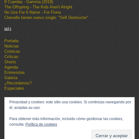
8 Cuerdas - Gamma (2019)
The Offspring - The Kids Aren't Alright
No Use For A Name - For Fiona
Chevelle tienen nuevo single: "Self Destructor"
MÁS
Portada
Noticias
Crónicas
Críticas
Shorts
Agenda
Entrevistas
Galería
¿Recordamos?
Especiales
Privacidad y cookies: este sitio usa cookies. Si continúas navegando por
él, aceptas su uso.
Para obtener más información, incluido cómo gestionar las cookies,
consulta:
Política de cookies