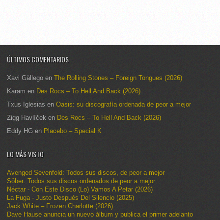
ÚLTIMOS COMENTARIOS
Xavi Gàllego
en
The Rolling Stones – Foreign Tongues (2026)
Karam
en
Des Rocs – To Hell And Back (2026)
Txus Iglesias
en
Oasis: su discografía ordenada de peor a mejor
Zigg Havlíček
en
Des Rocs – To Hell And Back (2026)
Eddy HG
en
Placebo – Special K
LO MÁS VISTO
Avenged Sevenfold: Todos sus discos, de peor a mejor
Sôber: Todos sus discos ordenados de peor a mejor
Néctar - Con Este Disco (Lo) Vamos A Petar (2026)
La Fuga - Justo Después Del Silencio (2025)
Jack White – Frozen Charlotte (2026)
Dave Hause anuncia un nuevo álbum y publica el primer adelanto