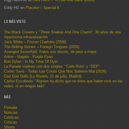
Eddy HG
en
Placebo – Special K
LO MÁS VISTO
The Black Crowes y "Three Snakes And One Charm": 30 años de una
injustísima infravaloración
Jack White – Frozen Charlotte (2026)
The Rolling Stones – Foreign Tongues (2026)
Avenged Sevenfold: Todos sus discos, de peor a mejor
Ankor - Nagato · Purple Eyes
Bob Dylan - In My Time Of Dyin'
La Parade vuelven con dos singles: "Cielo Roto" y "DEP"
Comic Sans - Todas Las Cosas Que Nos Salieron Mal (2026)
Goo Goo Dolls (La Riviera, 21 de julio, Madrid)
Carlos Escobedo: "Alguien ha dicho que no tiene que haber rock en las
redes, ni en ningún lado"
MÁS
Portada
Noticias
Crónicas
Críticas
Shorts