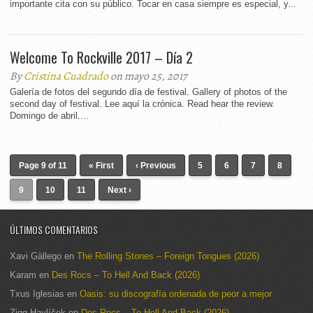
importante cita con su público. Tocar en casa siempre es especial, y...
Welcome To Rockville 2017 – Día 2
By
Cristina Cuadrado
on mayo 25, 2017
Galería de fotos del segundo día de festival. Gallery of photos of the
second day of festival. Lee aquí la crónica. Read hear the review.
Domingo de abril....
Page 9 of 11
« First
‹ Previous
5
6
7
8
9
10
11
Next ›
ÚLTIMOS COMENTARIOS
Xavi Gàllego
en
The Rolling Stones – Foreign Tongues (2026)
Karam
en
Des Rocs – To Hell And Back (2026)
Txus Iglesias
en
Oasis: su discografía ordenada de peor a mejor
Zigg Havlíček
en
Des Rocs – To Hell And Back (2026)