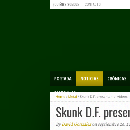
¿QUIÉNES SOMOS?
CONTACTO
PORTADA
NOTICIAS
CRÓNICAS
ESPECIALES
Home
/
Metal
/
Skunk D.F. presentan el videocli
Skunk D.F. prese
By
David González
on septiembre 26, 2