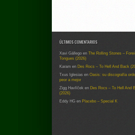
ÚLTIMOS COMENTARIOS
Xavi Gàllego
en
The Rolling Stones – Fore
Tongues (2026)
Karam
en
Des Rocs – To Hell And Back (2
Txus Iglesias
en
Oasis: su discografía ord
peor a mejor
Zigg Havlíček
en
Des Rocs – To Hell And 
(2026)
Eddy HG
en
Placebo – Special K