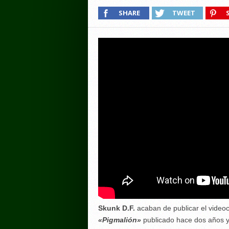
SHARE
TWEET
Skunk D.F.
acaban de publicar el videoc
«Pigmalión»
publicado hace dos años y