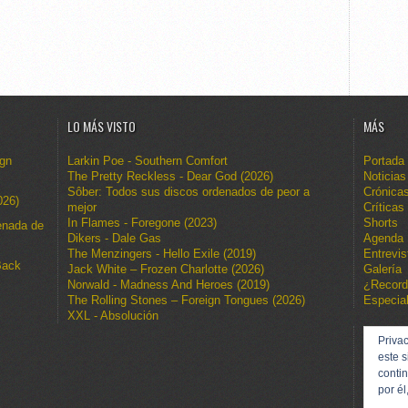
LO MÁS VISTO
MÁS
ign
Larkin Poe - Southern Comfort
Portada
The Pretty Reckless - Dear God (2026)
Noticias
Sôber: Todos sus discos ordenados de peor a
Crónica
026)
mejor
Críticas
In Flames - Foregone (2023)
Shorts
enada de
Dikers - Dale Gas
Agenda
The Menzingers - Hello Exile (2019)
Entrevis
Back
Jack White – Frozen Charlotte (2026)
Galería
Norwald - Madness And Heroes (2019)
¿Recor
The Rolling Stones – Foreign Tongues (2026)
Especia
XXL - Absolución
Privac
este s
conti
por él