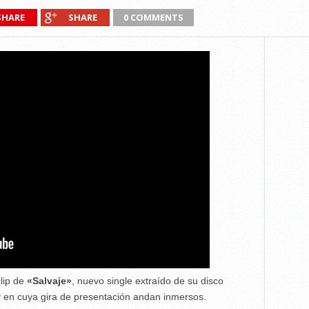
SHARE
SHARE
0 COMMENTS
lip de
«Salvaje»
, nuevo single extraído de su disco
 en cuya gira de presentación andan inmersos.