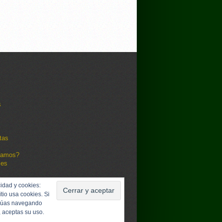
s
tas
damos?
les
idad y cookies:
itio usa cookies. Si
núas navegando
, aceptas su uso.