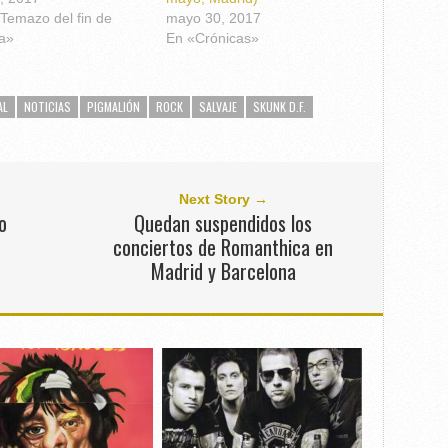
 Temazo del fin de
mayo 30, 2017
a»
En «Crónicas»
AL
NOTICIAS
PIGMALIÓN
ROCK
SALVAJE
SKUNK D.F.
Next Story →
o
Quedan suspendidos los
conciertos de Romanthica en
Madrid y Barcelona