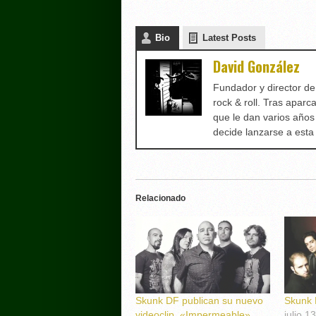
Bio
Latest Posts
David González
Fundador y director d
rock & roll. Tras aparc
que le dan varios años
decide lanzarse a est
Relacionado
Skunk DF publican su nuevo
Skunk 
videoclip, «Impermeable»
julio 1