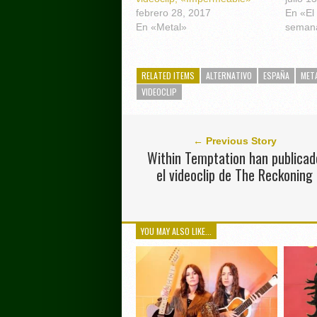
febrero 28, 2017
En «El
En «Metal»
seman
RELATED ITEMS
ALTERNATIVO
ESPAÑA
MET
VIDEOCLIP
← Previous Story
Within Temptation han publicad
el videoclip de The Reckoning
YOU MAY ALSO LIKE...