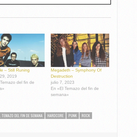
e – Still Runing
Megadeth – Symphony Of
29, 2019
Destruction
 Temazo del fin de
julio 7, 2023
a»
En «El Temazo del fin de
semana»
L TEMAZO DEL FIN DE SEMANA
HARDCORE
PUNK
ROCK