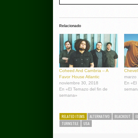
Relacionado
Coheed And Cambria – A
Chevell
Favor House Atlantic
marzo 
noviembre 30, 2018
En «El
En «El Temazo del fin de
seman
semana»
RELATED ITEMS
ALTERNATIVO
BLACKOUT
E
TURNSTILE
USA