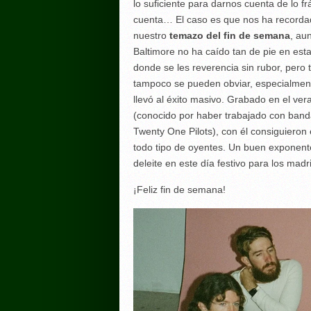
lo suficiente para darnos cuenta de lo
cuenta… El caso es que nos ha recorda
nuestro
temazo del fin de semana
, au
Baltimore no ha caído tan de pie en es
donde se les reverencia sin rubor, per
tampoco se pueden obviar, especialment
llevó al éxito masivo. Grabado en el ve
(conocido por haber trabajado con band
Twenty One Pilots), con él consiguieron 
todo tipo de oyentes. Un buen exponent
deleite en este día festivo para los mad
¡Feliz fin de semana!