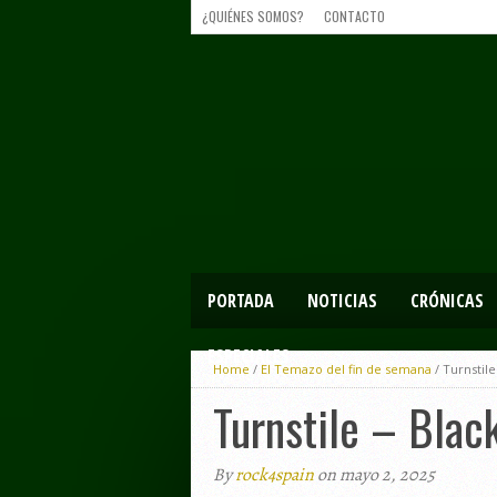
¿QUIÉNES SOMOS?
CONTACTO
PORTADA
NOTICIAS
CRÓNICAS
ESPECIALES
Home
/
El Temazo del fin de semana
/
Turnstile
Turnstile – Blac
By
rock4spain
on mayo 2, 2025