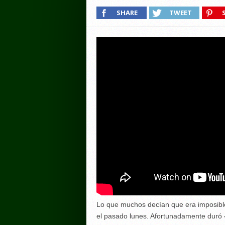
SHARE
TWEET
Lo que muchos decían que era imposible,
el pasado lunes. Afortunadamente duró 