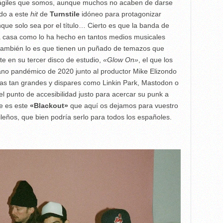
 frágiles que somos, aunque muchos no acaben de darse
do a este
hit
de
Turnstile
idóneo para protagonizar
nque solo sea por el título… Cierto es que la banda de
ta casa como lo ha hecho en tantos medios musicales
o también lo es que tienen un puñado de temazos que
e en su tercer disco de estudio,
«Glow On»
, el que los
rano pandémico de 2020 junto al productor
Mike Elizondo
as tan grandes y dispares como Linkin Park, Mastodon o
el punto de accesibilidad justo para acercar su punk a
e es este
«Blackout»
que aquí os dejamos para vuestro
rileños, que bien podría serlo para todos los españoles.