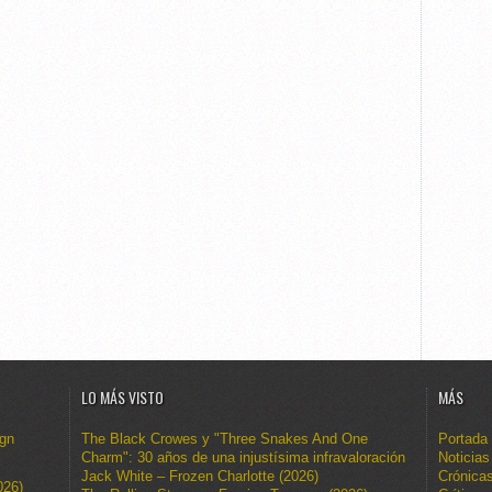
LO MÁS VISTO
MÁS
ign
The Black Crowes y "Three Snakes And One
Portada
Charm": 30 años de una injustísima infravaloración
Noticias
Jack White – Frozen Charlotte (2026)
Crónica
026)