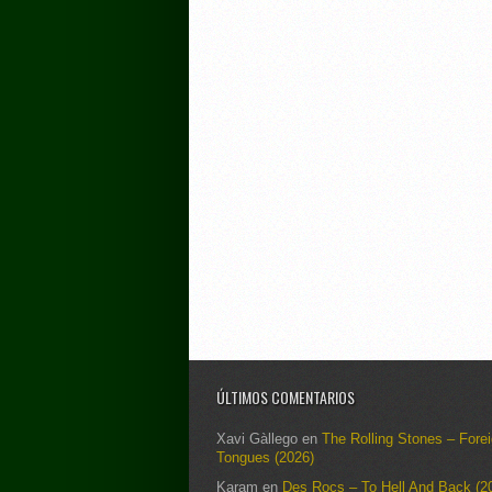
ÚLTIMOS COMENTARIOS
Xavi Gàllego
en
The Rolling Stones – Fore
Tongues (2026)
Karam
en
Des Rocs – To Hell And Back (2