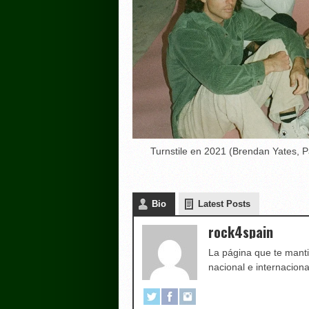
Turnstile en 2021 (Brendan Yates, 
Bio
Latest Posts
rock4spain
La página que te manti
nacional e internaciona