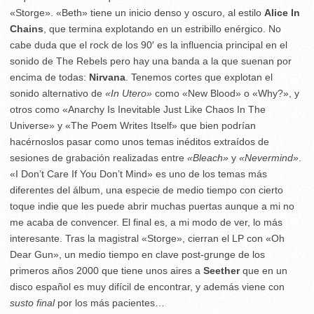
«Storge». «Beth» tiene un inicio denso y oscuro, al estilo
Alice In
Chains
, que termina explotando en un estribillo enérgico. No
cabe duda que el rock de los 90′ es la influencia principal en el
sonido de The Rebels pero hay una banda a la que suenan por
encima de todas:
Nirvana
. Tenemos cortes que explotan el
sonido alternativo de
«In Utero»
como «New Blood» o «Why?», y
otros como «Anarchy Is Inevitable Just Like Chaos In The
Universe» y «The Poem Writes Itself» que bien podrían
hacérnoslos pasar como unos temas inéditos extraídos de
sesiones de grabación realizadas entre
«Bleach»
y
«Nevermind»
.
«I Don’t Care If You Don’t Mind» es uno de los temas más
diferentes del álbum, una especie de medio tiempo con cierto
toque indie que les puede abrir muchas puertas aunque a mi no
me acaba de convencer. El final es, a mi modo de ver, lo más
interesante. Tras la magistral «Storge», cierran el LP con «Oh
Dear Gun», un medio tiempo en clave post-grunge de los
primeros años 2000 que tiene unos aires a
Seether
que en un
disco español es muy difícil de encontrar, y además viene con
susto final
por los más pacientes…