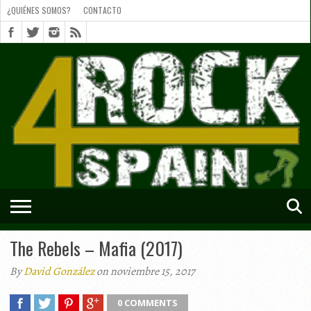
¿QUIÉNES SOMOS?
CONTACTO
¿QUIÉNES
SOMOS?
CONTACTO
SHORTS
The Rebels – Mafia (2017)
By
David González
on noviembre 15, 2017
0 COMMENTS