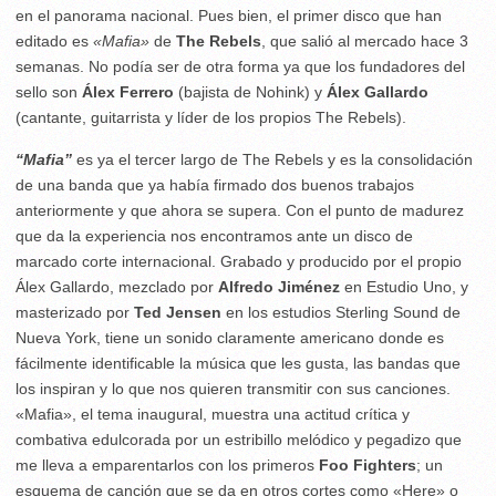
en el panorama nacional. Pues bien, el primer disco que han
editado es
«Mafia»
de
The Rebels
, que salió al mercado hace 3
semanas. No podía ser de otra forma ya que los fundadores del
sello son
Álex Ferrero
(bajista de Nohink) y
Álex Gallardo
(cantante, guitarrista y líder de los propios The Rebels).
“Mafia”
es ya el tercer largo de The Rebels y es la consolidación
de una banda que ya había firmado dos buenos trabajos
anteriormente y que ahora se supera. Con el punto de madurez
que da la experiencia nos encontramos ante un disco de
marcado corte internacional. Grabado y producido por el propio
Álex Gallardo, mezclado por
Alfredo Jiménez
en Estudio Uno, y
masterizado por
Ted Jensen
en los estudios Sterling Sound de
Nueva York, tiene un sonido claramente americano donde es
fácilmente identificable la música que les gusta, las bandas que
los inspiran y lo que nos quieren transmitir con sus canciones.
«Mafia», el tema inaugural, muestra una actitud crítica y
combativa edulcorada por un estribillo melódico y pegadizo que
me lleva a emparentarlos con los primeros
Foo Fighters
; un
esquema de canción que se da en otros cortes como «Here» o