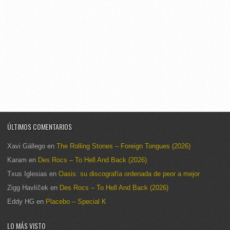
ÚLTIMOS COMENTARIOS
Xavi Gàllego
en
The Rolling Stones – Foreign Tongues (2026)
Karam
en
Des Rocs – To Hell And Back (2026)
Txus Iglesias
en
Oasis: su discografía ordenada de peor a mejor
Zigg Havlíček
en
Des Rocs – To Hell And Back (2026)
Eddy HG
en
Placebo – Special K
LO MÁS VISTO